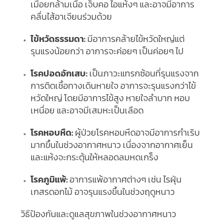
เมื่อยกล้ามเนื้อ เจ็บคอ ไอแห้งๆ และอาจมีอาการ
คลื่นไส้อาเจียนร่วมด้วย
ไข้หวัดธรรมดา:
มีอาการคล้ายไข้หวัดใหญ่แต่
รุนแรงน้อยกว่า อาการจะค่อยๆ เป็นค่อยๆ ไป
โรคปอดอักเสบ:
เป็นภาวะแทรกซ้อนที่รุนแรงจาก
การติดเชื้อทางเดินหายใจ อาการจะรุนแรงกว่าไข้
หวัดใหญ่ โดยมีอาการไข้สูง หายใจลำบาก หอบ
เหนื่อย และอาจมีเสมหะเป็นเลือด
โรคหอบหืด:
ผู้ป่วยโรคหอบหืดอาจมีอาการกำเริบ
มากขึ้นในช่วงอากาศหนาว เนื่องจากอากาศเย็น
และแห้งจะกระตุ้นให้หลอดลมหดเกร็ง
โรคภูมิแพ้:
อาการแพ้อากาศต่างๆ เช่น ไรฝุ่น
เกสรดอกไม้ อาจรุนแรงขึ้นในช่วงฤดูหนาว
วิธีป้องกันและดูแลสุขภาพในช่วงอากาศหนาว