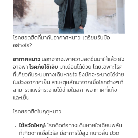
โรคยอดฮิตที่มากับอากาศหนาว: เตรียมรับมือ
อย่างไร?
อากาศหนาว
นอกจากจะพาความสดชื่นมาให้แล้ว ยัง
อาจพา
โรคภัยไข้เจ็บ
มาเยือนได้ด้วย โดยเฉพาะโรค
ที่เกี่ยวกับระบบทางเดินหายใจ ซึ่งมักจะระบาดได้ง่าย
ในช่วงอากาศเย็น สาเหตุหลักมาจากเชื้อโรคต่างๆ ที่
สามารถแพร่กระจายได้ง่ายในสภาพอากาศที่แห้ง
และเย็น
โรคยอดฮิตในฤดูหนาว
ไข้หวัดใหญ่:
โรคติดต่อทางเดินหายใจเฉียบพลัน
ที่เกิดจากเชื้อไวรัส มีอาการไข้สูง หนาวสั่น ปวด